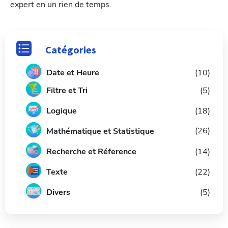
expert en un rien de temps.
Catégories
Date et Heure
(10)
Filtre et Tri
(5)
L
ogique
(18)
(26)
Mathématique et Statistique
Recherche et Réference
(14)
Texte
(22)
Divers
(5)