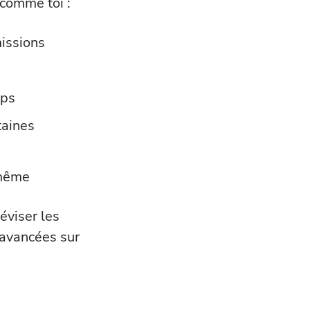
 comme toi :
missions
mps
taines
-même
éviser les
 avancées sur