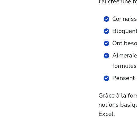
J'ai créé une
Connaiss
Bloquent
Ont beso
Aimeraien
formules
Pensent 
Grâce à la for
notions basiq
Excel.