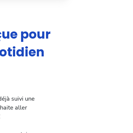
çue pour
uotidien
éjà suivi une
haite aller
!