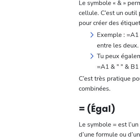
Le symbole « & » perm
cellule. C’est un outi
pour créer des étique
Exemple : =A1 
entre les deux.
Tu peux égalem
=A1 & " " & B
C’est très pratique p
combinées.
= (Égal)
Le symbole = est l’un 
d’une formule ou d’un