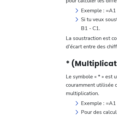
pour calculer les dif
Exemple : =A1 -
Si tu veux sous
B1 - C1.
La soustraction est c
d’écart entre des chiff
* (Multiplica
Le symbole « * » est u
couramment utilisée d
multiplication.
Exemple : =A1 *
Pour des calcul