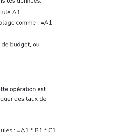
ans tes données.
llule A1.
e plage comme : =A1 -
, de budget, ou
ette opération est
iquer des taux de
lules : =A1 * B1 * C1.