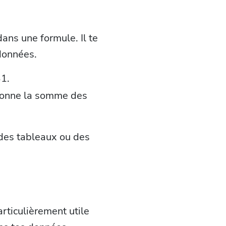
ans une formule. Il te
données.
B1.
 donne la somme des
r des tableaux ou des
articulièrement utile