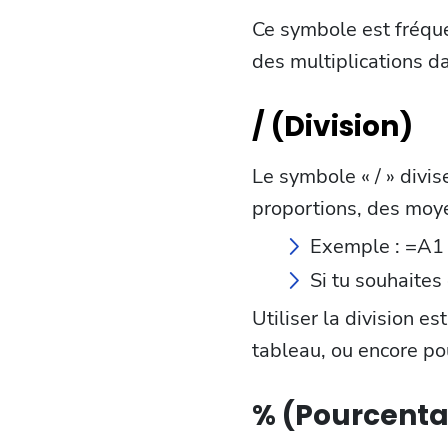
Ce symbole est fréqu
des multiplications d
/ (Division)
Le symbole « / » divis
proportions, des moye
Exemple : =A1 /
Si tu souhaites
Utiliser la division e
tableau, ou encore po
% (Pourcent