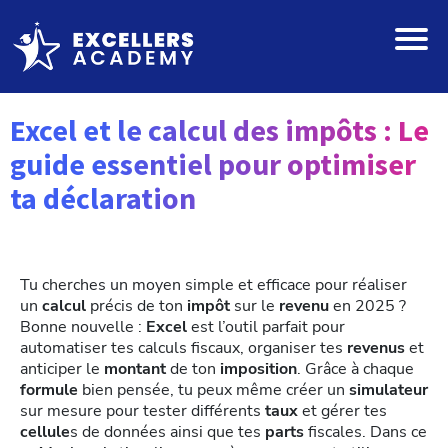
Excel et le calcul des impôts : Le
guide essentiel pour optimiser
ta déclaration
Tu cherches un moyen simple et efficace pour réaliser
un
calcul
précis de ton
impôt
sur le
revenu
en 2025 ?
Bonne nouvelle :
Excel
est l’outil parfait pour
automatiser tes calculs fiscaux, organiser tes
revenus
et
anticiper le
montant
de ton
imposition
. Grâce à chaque
formule
bien pensée, tu peux même créer un
simulateur
sur mesure pour tester différents
taux
et gérer tes
cellule
s de données ainsi que tes
parts
fiscales. Dans ce