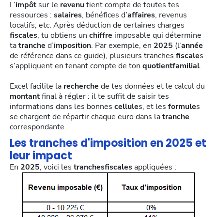
L’
impôt
sur le
revenu
tient compte de toutes tes
ressources :
salaires
, bénéfices d’
affaires
, revenus
locatifs, etc. Après déduction de certaines charges
fiscales
, tu obtiens un
chiffre
imposable qui détermine
ta
tranche
d’
imposition
. Par exemple, en
2025
(l’
année
de référence dans ce guide), plusieurs tranches
fiscale
s
s’appliquent en tenant compte de ton
quotientfamilial
.
Excel facilite la
recherche
de tes données et le calcul du
montant
final à régler : il te suffit de saisir tes
informations dans les bonnes
cellule
s, et les
formule
s
se chargent de répartir chaque euro dans la
tranche
correspondante.
Les tranches d'imposition en 2025 et
leur impact
En
2025
, voici les
tranchesfiscales
appliquées :