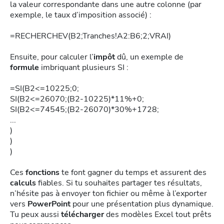
la valeur correspondante dans une autre colonne (par
exemple, le taux d’imposition associé) :
=RECHERCHEV(B2;Tranches!A2:B6;2;VRAI)
Ensuite, pour calculer l’
impôt
dû, un exemple de
formule
imbriquant plusieurs SI :
=SI(B2<=10225;0;
SI(B2<=26070;(B2-10225)*11%+0;
SI(B2<=74545;(B2-26070)*30%+1728;
...
)
)
)
Ces
fonctions
te font gagner du temps et assurent des
calculs
fiables. Si tu souhaites partager tes résultats,
n’hésite pas à envoyer ton fichier ou même à l’exporter
vers
PowerPoint
pour une présentation plus dynamique.
Tu peux aussi
télécharger
des modèles Excel tout prêts