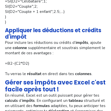
=SI(D2="Célibataire";1;
SI(D2="Couple";2;
SI(D2="Couple + 1 enfant";2.5;...)
)
)
Appliquer les déductions et crédits
d'impôt
Pour inclure les réductions ou crédits d’
impôts
, ajoute
une
colonne
supplémentaire et soustrais simplement le
montant de ces avantages :
=B2-(C2*D2)
Tu verras le
résultat
en direct dans tes
colonnes
.
Gérer ses impôts avec Excel c'est
facile après tout !
En résumé, Excel est un outil puissant pour gérer tes
calculs
d’
impôts
. En configurant un
tableau
structuré et
en utilisant des
formules
adaptées, tu peux anticiper tes
paiements, optimiser ta
déclaration
et économiser des