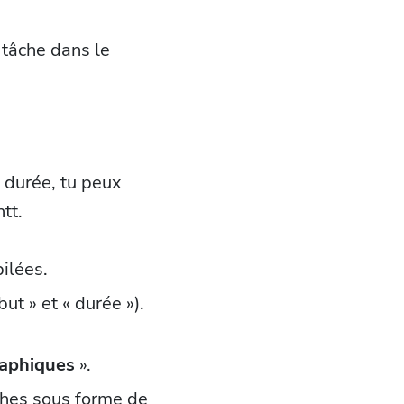
 tâche dans le
r durée, tu peux
tt.
ilées.
ut » et « durée »).
aphiques
».
ches sous forme de