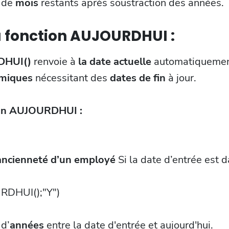
e de
mois
restants après soustraction des années.
a fonction AUJOURDHUI :
DHUI()
renvoie à
la date actuelle
automatiquement.
amiques
nécessitant des
dates de fin
à jour.
ion AUJOURDHUI :
’ancienneté d’un employé
Si la date d’entrée est d
DHUI();"Y")
 d’
années
entre la date d'entrée et aujourd'hui.