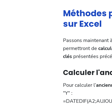
Méthodes p
sur Excel
Passons maintenant à 
permettront de
calcul
clés
présentées préc
Calculer l'a
Pour calculer l’
ancien
"Y" :
=DATEDIF(A2;AUJOUR