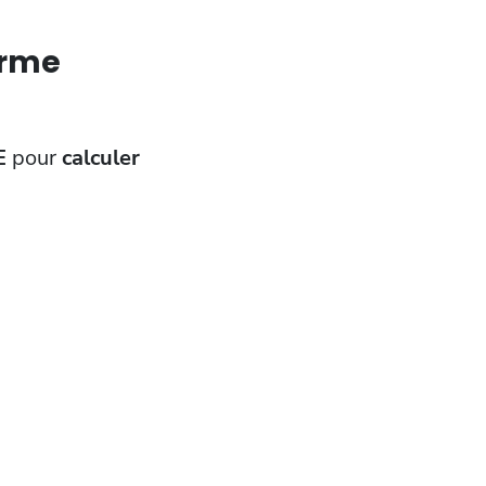
orme
E
pour
calculer