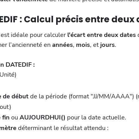
DIF : Calcul précis entre deux
est idéale pour calculer
l'écart entre deux dates
d
ner l’ancienneté en
années
,
mois
, et
jours
.
on DATEDIF :
Unité)
e de début
de la période (format "JJ/MM/AAAA") (n
out)
 fin
ou
AUJOURDHUI()
pour la date actuelle.
mètre
déterminant le résultat attendu :