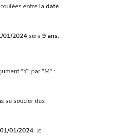
coulées entre la
date
1/01/2024
sera
9 ans
.
gument "Y" par "M" :
ns se soucier des
01/01/2024
, le