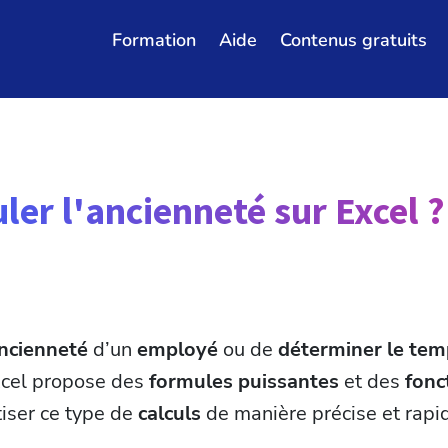
Formation
Aide
Contenus gratuits
er l'ancienneté sur Excel ?
ancienneté
d’un
employé
ou de
déterminer le tem
xcel propose des
formules puissantes
et des
fonc
iser ce type de
calculs
de manière précise et rapi