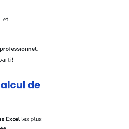
I
, et
professionnel
.
arti !
calcul de
ns Excel
les plus
ée.