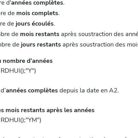
e d'
années complètes
.
bre de
mois complets
.
bre de
jours écoulés
.
mbre de
mois restants
après soustraction des ann
mbre de
jours restants
après soustraction des moi
du nombre d’années
DHUI();"Y")
 d’
années complètes
depuis la date en A2.
es mois restants après les années
RDHUI();"YM")