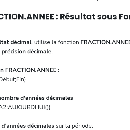
CTION.ANNEE : Résultat sous F
ltat décimal
, utilise la fonction
FRACTION.ANNE
e
précision décimale
.
ion FRACTION.ANNEE :
ébut;Fin)
 nombre d'années décimales
A2;AUJOURDHUI())
d’années décimales
sur la période.