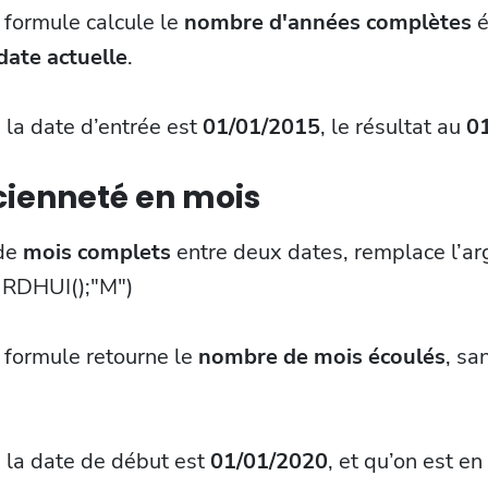
 formule calcule le
nombre d'années complètes
é
date actuelle
.
i la date d’entrée est
01/01/2015
, le résultat au
0
cienneté en mois
 de
mois complets
entre deux dates, remplace l’ar
RDHUI();"M")
 formule retourne le
nombre de mois écoulés
, sa
i la date de début est
01/01/2020
, et qu’on est en