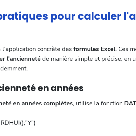
ratiques pour calculer l'
l’application concrète des
formules Excel
. Ces m
er l'ancienneté
de manière simple et précise, en ut
édemment.
ncienneté en années
neté en années complètes
, utilise la fonction
DAT
DHUI();"Y")