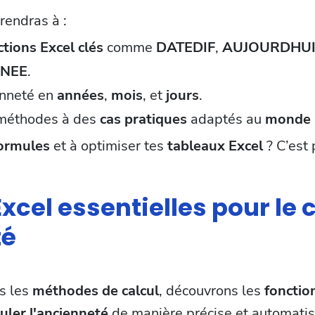
rendras à :
ctions Excel clés
comme
DATEDIF
,
AUJOURDHU
NNEE
.
enneté en
années
,
mois
, et
jours
.
 méthodes à des
cas pratiques
adaptés au
monde 
formules
et à optimiser tes
tableaux Excel
? C’est p
xcel essentielles pour le 
té
s les
méthodes de calcul
, découvrons les
fonctio
culer l'ancienneté
de manière précise et automatis