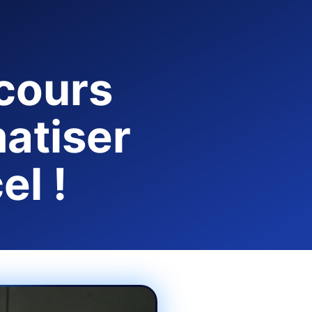
cours
atiser
el !